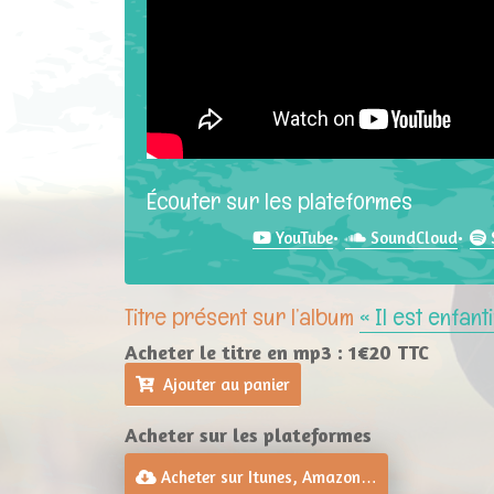
Écouter sur les plateformes
YouTube
SoundCloud
Titre présent sur l’album
« Il est enfant
Acheter le titre en mp3 : 1€20 TTC
Ajouter au panier
Acheter sur les plateformes
Acheter sur Itunes, Amazon…