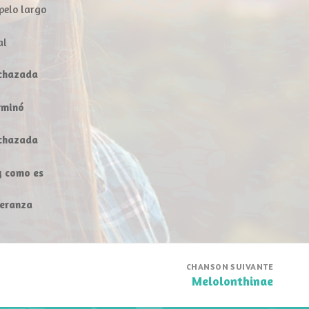
pelo largo
al
echazada
erminó
echazada
y como es
peranza
CHANSON SUIVANTE
Melolonthinae