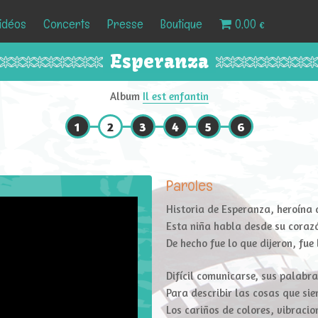
idéos
Concerts
Presse
Boutique
0,00 €
Esperanza
Album
Il est enfantin
1
2
3
4
5
6
Paroles
Historia de Esperanza, heroína 
Esta niña habla desde su coraz
De hecho fue lo que dijeron, fue 
Difícil comunicarse, sus palabra
Para describir las cosas que sie
Los cariños de colores, vibrac