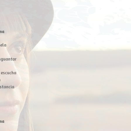
sma
uela
 aguantar
 escucha
n
istancia
sma