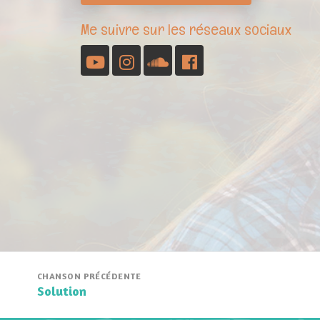
Me suivre sur les réseaux sociaux
YouTube
Instagram
Soundcloud
Facebook
Navigation
de
CHANSON PRÉCÉDENTE
Solution
Chanson
l’article
précédente: