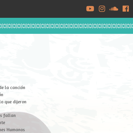
YouTube
Instagram
Soundc
Fa
de la canción
ón
lo que dijeron
s fallan
nte
iones Humanos