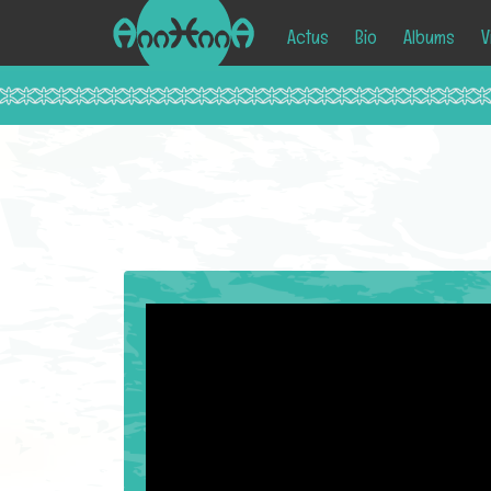
Actus
Bio
Albums
V