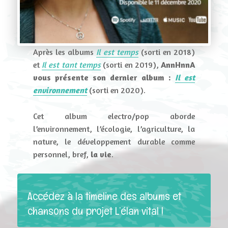
Après les albums
Il est temps
(sorti en 2018)
et
Il est tant temps
(sorti en 2019),
AnnHnnA
vous présente son dernier album :
Il est
environnement
(sorti en 2020).
Cet album electro/pop aborde
l’environnement, l’écologie, l’agriculture, la
nature, le développement durable comme
personnel, bref,
la vie
.
Accédez à la timeline des albums et
chansons du projet L’élan vital !