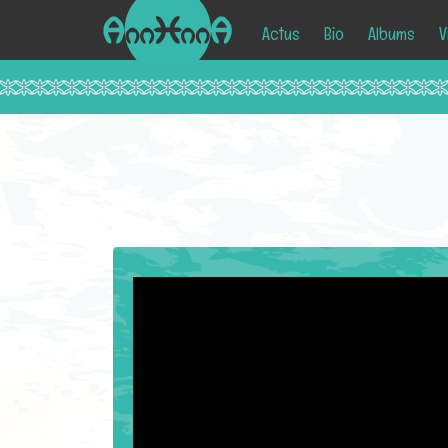
Actus
Bio
Albums
V