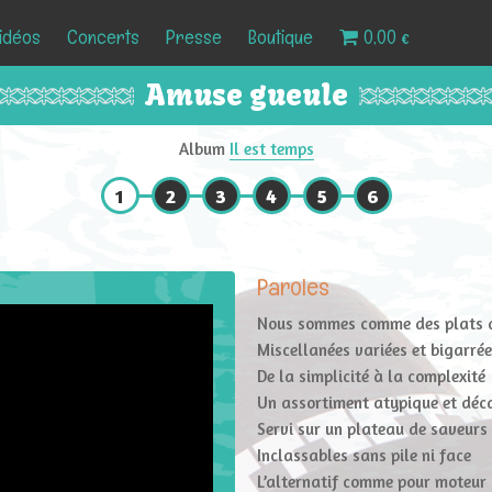
idéos
Concerts
Presse
Boutique
0,00 €
Amuse gueule
Album
Il est temps
1
2
3
4
5
6
Paroles
Nous sommes comme des plats 
Miscellanées variées et bigarré
De la simplicité à la complexité
Un assortiment atypique et déc
Servi sur un plateau de saveurs
Inclassables sans pile ni face
L’alternatif comme pour moteur