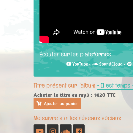
Écouter sur les plateformes
YouTube
SoundCloud
Titre présent sur l’album
« Il est temps 
Acheter le titre en mp3 : 1€20 TTC
Ajouter au panier
Me suivre sur les réseaux sociaux
YouTube
Instagram
Soundcloud
Facebook