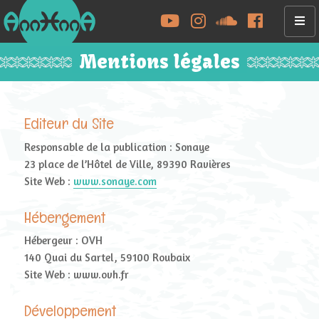
YouTube
Instagram
Soundcloud
Facebook
MENU
AND
Mentions légales
WIDGET
Editeur du Site
Responsable de la publication : Sonaye
23 place de l’Hôtel de Ville, 89390 Ravières
Site Web :
www.sonaye.com
Hébergement
Hébergeur : OVH
140 Quai du Sartel, 59100 Roubaix
Site Web : www.ovh.fr
Développement