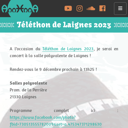
YouTube
Instagram
Soundcloud
Facebook
MENU
AND
Téléthon de Laignes 2023
WIDGET
A l’occasion du
Téléthon de Laignes 2023
, je serai en
concert à la salle polyvalente de Laignes !
Rendez-vous le 9 décembre prochain à 13h25 !
Salles polyvalente
Prom. de la Perrière
21330 Laignes
Programme complet ici :
https://www.facebook.com/photo?
fbid=730513555782009&set=a.475347371298630