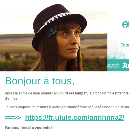
Bonjour à tous,
Après la sortie de mon premier album
"Il est temps"
, le prochain,
"Il est tant 
d'année.
Je vous propose de m'aider à participer financièrement à la réalisation de ce n
==>>
https://fr.ulule.com/annhnna2/
Partagez l'email à vos amis !